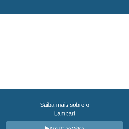
Lambari
Astyanax
Saiba mais sobre o
Lambari
Assista ao Vídeo