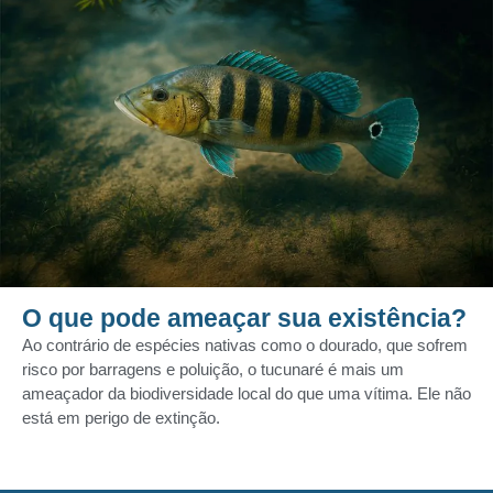
O que pode ameaçar sua existência?
Ao contrário de espécies nativas como o dourado, que sofrem
risco por barragens e poluição, o tucunaré
é mais um
ameaçador
da biodiversidade local do que uma vítima. Ele não
está em perigo de extinção.