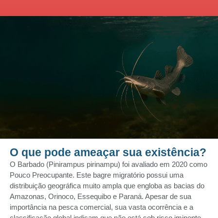
O que pode ameaçar sua existência?
O Barbado (Pinirampus pirinampu) foi avaliado em 2020 como
Pouco Preocupante. Este bagre migratório possui uma
distribuição geográfica muito ampla
que engloba as bacias do
Amazonas, Orinoco, Essequibo e Paraná
. Apesar de sua
importância na pesca comercial, sua vasta ocorrência e a
classificação global indicam que não está sob risco iminente