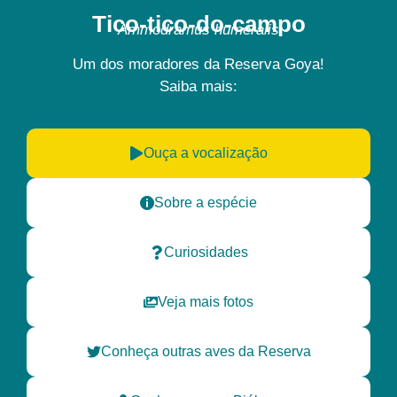
Tico-tico-do-campo
Ammodramus humeralis
Um dos moradores da
Reserva Goya!
Saiba mais:
Ouça a vocalização
Sobre a espécie
Curiosidades
Veja mais fotos
Conheça outras aves da Reserva