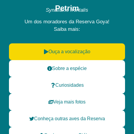
Petrim
Synallaxis frontalis
Um dos moradores da
Reserva Goya!
Saiba mais:
Ouça a vocalização
Sobre a espécie
Curiosidades
Veja mais fotos
Conheça outras aves da Reserva