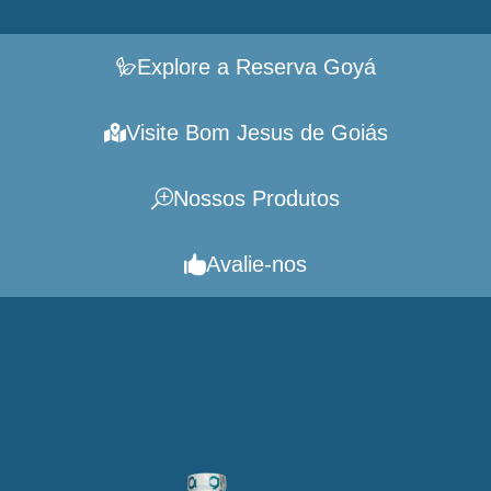
Explore a Reserva Goyá
Visite Bom Jesus de Goiás
Nossos Produtos
Avalie-nos